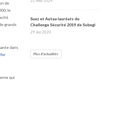
31 May 2024
ion de
000, le
acité
Suez et Autaa lauréats du
 de grands
Challenge Sécurité 2019 de Sobegi
29 Jan 2020
nante dans
Plus d'actualités
for
erne qui