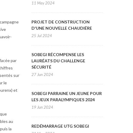
11 May 2024
la campagne
PROJET DE CONSTRUCTION
D'UNE NOUVELLE CHAUDIÉRE
tive
25 Jul 2024
savoir-
SOBEGI RÉCOMPENSE LES
éfacée par
LAURÉATS DU CHALLENGE
SÉCURITÉ
hiffres
27 Jun 2024
ésentés sur
r le
ourenx) et
SOBEGI PARRAINE UN JEUNE POUR
LES JEUX PARALYMPIQUES 2024
19 Jun 2024
 que
ables au
REDÉMARRAGE UTG SOBEGI
puis la