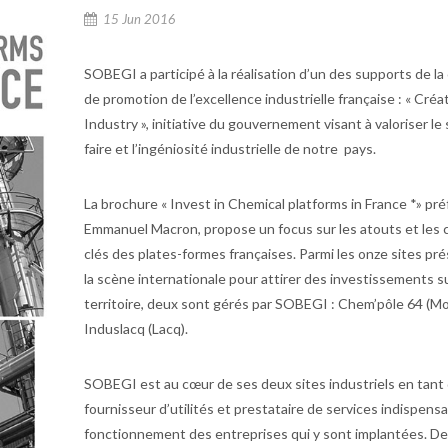
15 Jun 2016
SOBEGI a participé à la réalisation d’un des supports de 
de promotion de l’excellence industrielle française : « Créa
Industry », initiative du gouvernement visant à valoriser le 
faire et l’ingéniosité industrielle de notre pays.
La brochure « Invest in Chemical platforms in France *» pr
Emmanuel Macron, propose un focus sur les atouts et les c
clés des plates-formes françaises. Parmi les onze sites pr
la scène internationale pour attirer des investissements su
territoire, deux sont gérés par SOBEGI : Chem’pôle 64 (M
Induslacq (Lacq).
SOBEGI est au cœur de ses deux sites industriels en tant
fournisseur d’utilités et prestataire de services indispens
fonctionnement des entreprises qui y sont implantées. De