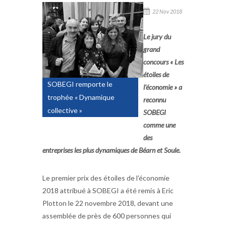
22 Nov 2018
Le jury du
grand
concours « Les
étoiles de
SOBEGI remporte le
l’économie » a
trophée « Dynamique
reconnu
collective »
SOBEGI
comme une
des
entreprises les plus dynamiques de Béarn et Soule.
Le premier prix des étoiles de l’économie
2018 attribué à SOBEGI a été remis à Eric
Plotton le 22 novembre 2018, devant une
assemblée de près de 600 personnes qui