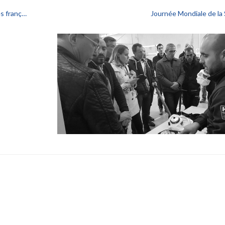
es franç…
Journée Mondiale de la